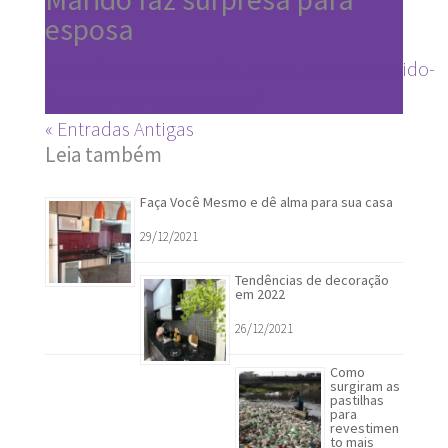
esposa
https://rivesti.com.br/ps_slider_videos/marido-
faz-surpresa-para-esposa/
« Entradas Antigas
Leia também
Faça Você Mesmo e dê alma para sua casa
29/12/2021
Tendências de decoração
em 2022
26/12/2021
Como
surgiram as
pastilhas
para
revestimen
to mais