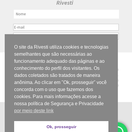
Rivesti
O site da Rivesti utiliza cookies e tecnologias
semelhantes que são necessárias ao
funcionamento adequado das páginas e ao
RIVESTI REVESTIMENTOS ECOLÓGICOS
conhecimento do perfil dos visitantes. Os
Todos os preços e condições deste site são válidos apenas para
compras na loja online e não se aplicam aos Pontos de Venda.
dados coletados são tratados de maneira
Destacamos que os preços previstos no site prevalecem aos
anônima. Ao clicar em "Ok, prosseguir" você
demais anunciados em outros meios de comunicação e sites de
concorda com o uso que fazemos dos
buscas.
cookies. Para mais informações acesse a
nossa política de Segurança e Privacidade
por meio deste link
Copyright © 2015-2025 – Rivesti®
Ok, prosseguir