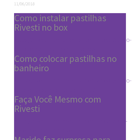
11/06/2018
Como instalar pastilhas
Rivesti no box
https://rivesti.com.br/ps_slider_videos/como-
instalar-pastilhas-rivesti-no-box/
Como colocar pastilhas no
banheiro
https://rivesti.com.br/ps_slider_videos/como-
colocar-pastilhas-no-banheiro/
Faça Você Mesmo com
Rivesti
https://rivesti.com.br/ps_slider_videos/faca-
voce-mesmo-com-rivesti/
Marido faz surpresa para