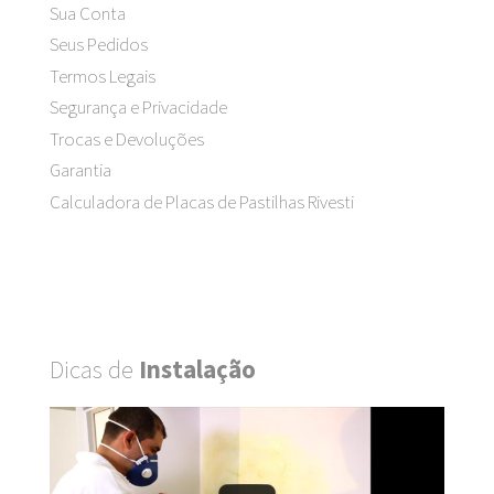
Sua Conta
Seus Pedidos
Termos Legais
Segurança e Privacidade
Trocas e Devoluções
Garantia
Calculadora de Placas de Pastilhas Rivesti
Dicas de
Instalação