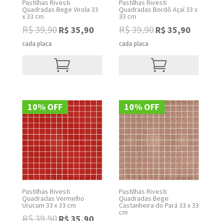
Pastilhas Rivesti
Pastilhas Rivesti
Quadradas Bege Virola 33
Quadradas Bordô Açaí 33 x
x 33 cm
33 cm
R$
39,90
R$
39,90
R$
35,90
R$
35,90
Original
Current
Original
Current
price
price
price
price
cada placa
cada placa
was:
is:
was:
is:
R$ 39,90.
R$ 35,90.
R$ 39,90.
R$ 35,90.
10% OFF
10% OFF
Pastilhas Rivesti
Pastilhas Rivesti
Quadradas Vermelho
Quadradas Bege
Urucum 33 x 33 cm
Castanheira do Pará 33 x 33
cm
R$
39,90
R$
35,90
Original
Current