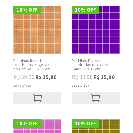
10% OFF
10% OFF
Pastilhas Rivesti
Pastilhas Rivesti
Quadradas Bege Macela
Quadradas Roxo Camu-
do Campo 33 x 33 cm
Camu 33 x 33 cm
R$
39,90
R$
39,90
R$
35,90
R$
35,90
Original
Current
Original
Current
price
price
price
price
cada placa
cada placa
was:
is:
was:
is:
R$ 39,90.
R$ 35,90.
R$ 39,90.
R$ 35,90.
10% OFF
10% OFF