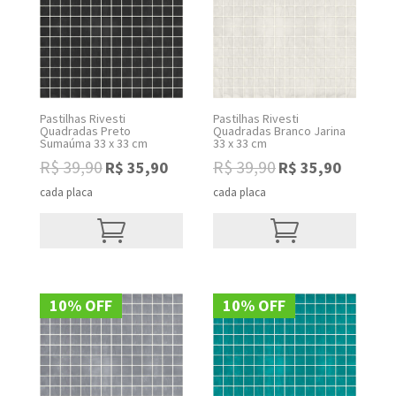
Pastilhas Rivesti
Pastilhas Rivesti
Quadradas Preto
Quadradas Branco Jarina
Sumaúma 33 x 33 cm
33 x 33 cm
R$
39,90
R$
39,90
R$
35,90
R$
35,90
Original
Current
Original
Current
price
price
price
price
cada placa
cada placa
was:
is:
was:
is:
R$ 39,90.
R$ 35,90.
R$ 39,90.
R$ 35,90.
10% OFF
10% OFF