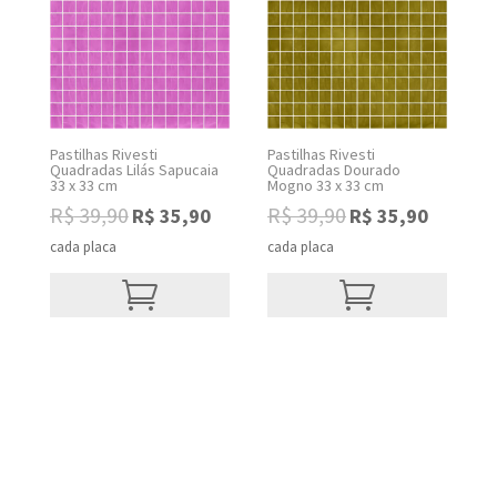
Pastilhas Rivesti
Pastilhas Rivesti
Quadradas Lilás Sapucaia
Quadradas Dourado
33 x 33 cm
Mogno 33 x 33 cm
R$
39,90
R$
39,90
R$
35,90
R$
35,90
Original
Current
Original
Current
price
price
price
price
cada placa
cada placa
was:
is:
was:
is:
R$ 39,90.
R$ 35,90.
R$ 39,90.
R$ 35,90.