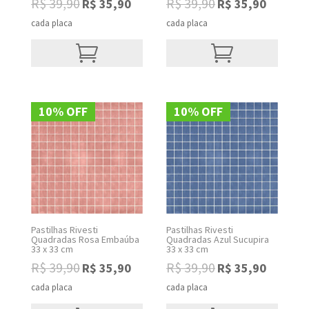
R$
39,90
R$
39,90
R$
35,90
R$
35,90
Original
Current
Original
Current
price
price
price
price
cada placa
cada placa
was:
is:
was:
is:
R$ 39,90.
R$ 35,90.
R$ 39,90.
R$ 35,90.
10% OFF
10% OFF
Pastilhas Rivesti
Pastilhas Rivesti
Quadradas Rosa Embaúba
Quadradas Azul Sucupira
33 x 33 cm
33 x 33 cm
R$
39,90
R$
39,90
R$
35,90
R$
35,90
Original
Current
Original
Current
price
price
price
price
cada placa
cada placa
was:
is:
was:
is: