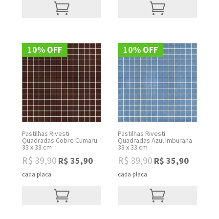
R$ 39,90.
R$ 35,90.
R$ 39,90.
R$ 35,90.
10% OFF
10% OFF
Pastilhas Rivesti
Pastilhas Rivesti
Quadradas Cobre Cumaru
Quadradas Azul Imburana
33 x 33 cm
33 x 33 cm
R$
39,90
R$
39,90
R$
35,90
R$
35,90
Original
Current
Original
Current
price
price
price
price
cada placa
cada placa
was:
is:
was:
is:
R$ 39,90.
R$ 35,90.
R$ 39,90.
R$ 35,90.