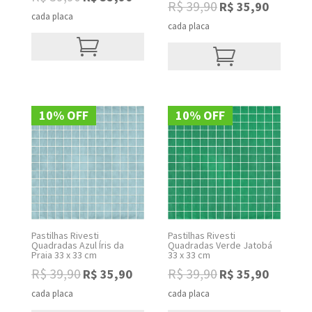
R$
39,90
R$
35,90
Original
Current
price
price
cada placa
price
price
cada placa
was:
is:
was:
is:
R$ 39,90.
R$ 35,90.
R$ 39,90.
R$ 35,90.
10% OFF
10% OFF
Pastilhas Rivesti
Pastilhas Rivesti
Quadradas Azul Íris da
Quadradas Verde Jatobá
Praia 33 x 33 cm
33 x 33 cm
R$
39,90
R$
39,90
R$
35,90
R$
35,90
Original
Current
Original
Current
price
price
price
price
cada placa
cada placa
was:
is:
was:
is: