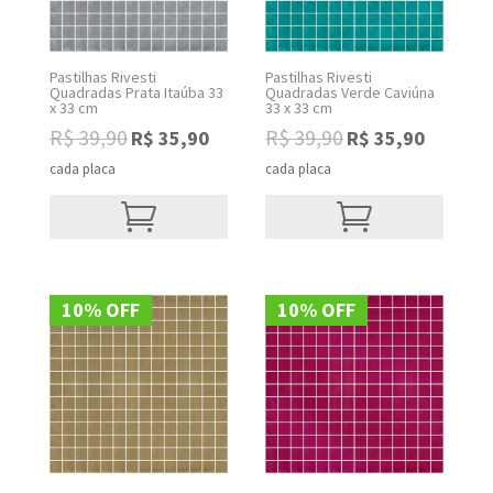
Pastilhas Rivesti
Pastilhas Rivesti
Quadradas Prata Itaúba 33
Quadradas Verde Caviúna
x 33 cm
33 x 33 cm
R$
39,90
R$
39,90
R$
35,90
R$
35,90
Original
Current
Original
Current
price
price
price
price
cada placa
cada placa
was:
is:
was:
is:
R$ 39,90.
R$ 35,90.
R$ 39,90.
R$ 35,90.
10% OFF
10% OFF