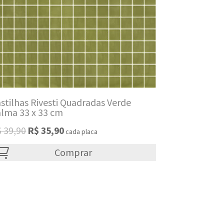
stilhas Rivesti Quadradas Verde
lma 33 x 33 cm
Original
Current
$
39,90
R$
35,90
cada placa
price
price
was:
Comprar
is:
R$ 39,90.
R$ 35,90.