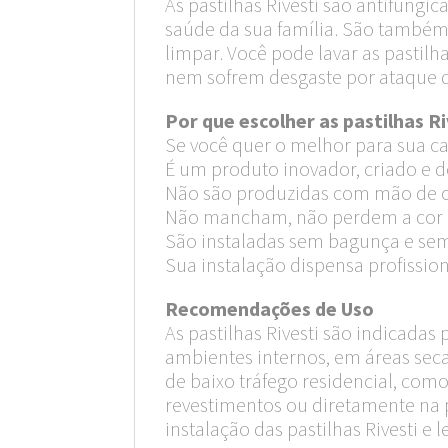
As pastilhas Rivesti são antifúngi
saúde da sua família. São também a
limpar. Você pode lavar as pastil
nem sofrem desgaste por ataque 
Por que escolher as pastilhas Ri
Se você quer o melhor para sua cas
É um produto inovador, criado e d
Não são produzidas com mão de ob
Não mancham, não perdem a cor 
São instaladas sem bagunça e se
Sua instalação dispensa profission
Recomendações de Uso
As pastilhas Rivesti são indicadas
ambientes internos, em áreas seca
de baixo tráfego residencial, como
revestimentos ou diretamente na p
instalação das pastilhas Rivesti e l