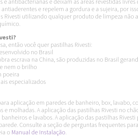
cas e antibacterianas e deixam as áreas revestidas livr
ntiaderentes e repelem a gordura e a sujeira, por isso
has Rivesti utilizando qualquer produto de limpeza não
químico.
vesti?
a, então você quer pastilhas Rivesti:
esenvolvido no Brasil
ra escrava na China, são produzidas no Brasil geran
e nem o brilho
m poeira
ais especializados
 para aplicação em paredes de banheiro, box, lavabo, c
s e molhadas. A aplicação das pastilhas Rivesti no c
 banheiros e lavabos. A aplicação das pastilhas Rivesti 
arede. Consulte a seção de perguntas frequentes para
eia o
Manual de Instalação
.