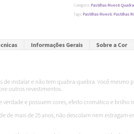
cm
Categoria:
Pastilhas Rivesti Quadr
quantidade
Tags:
Pastilhas Rivesti
,
Pastilhas R
écnicas
Informações Gerais
Sobre a Cor
eis de instalar e não tem quabra-quebra. Você mesmo po
bre outros revestimentos.
de verdade e possuem cores, efeito cromático e brilho i
idade de mais de 25 anos, não descolam nem estragam 