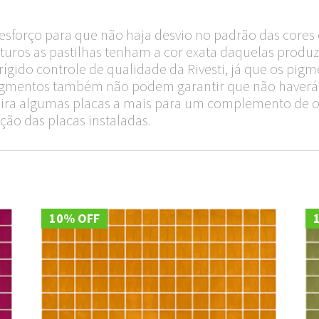
sforço para que não haja desvio no padrão das cores 
turos as pastilhas tenham a cor exata daquelas produzi
ido controle de qualidade da Rivesti, já que os pigm
 pigmentos também não podem garantir que não haverá 
quira algumas placas a mais para um complemento de 
ção das placas instaladas.
10% OFF