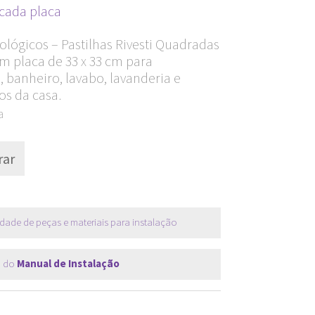
Current
cada placa
price
ológicos – Pastilhas Rivesti Quadradas
s:
 placa de 33 x 33 cm para
R$ 35,90.
 banheiro, lavabo, lavanderia e
os da casa.
a
ar
dade de peças e materiais para instalação
 do
Manual de Instalação