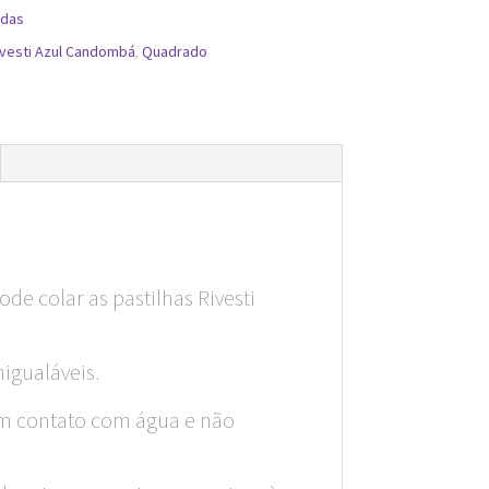
adas
ivesti Azul Candombá
,
Quadrado
de colar as pastilhas Rivesti
nigualáveis.
em contato com água e não