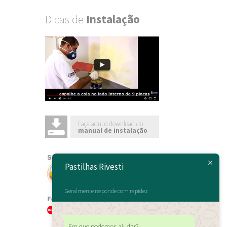
Dicas de
Instalação
Faça aqui o download do
manual de instalação
Pastilhas Rivesti
Geralmente responde com rapidez
Em que podemos ajudar?