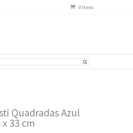
0 Item
esti Quadradas Azul
x 33 cm