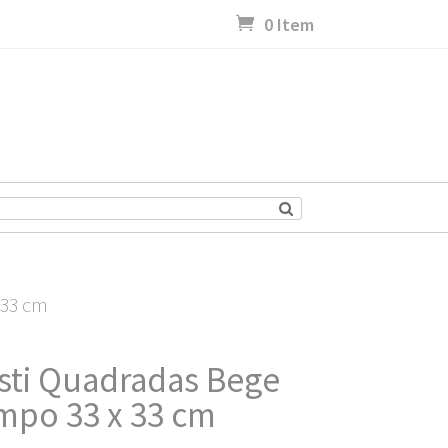
0 Item
 33 cm
esti Quadradas Bege
mpo 33 x 33 cm