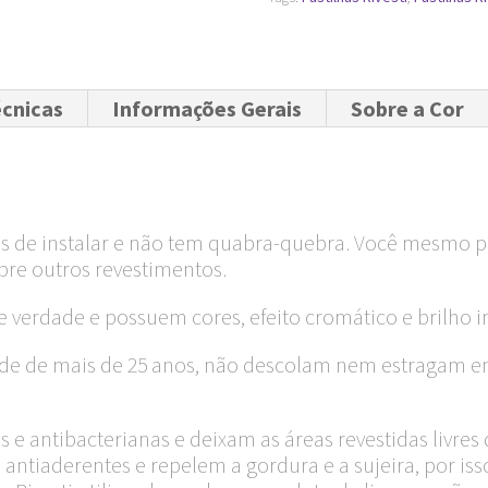
cm
quantidade
écnicas
Informações Gerais
Sobre a Cor
eis de instalar e não tem quabra-quebra. Você mesmo po
bre outros revestimentos.
de verdade e possuem cores, efeito cromático e brilho i
idade de mais de 25 anos, não descolam nem estragam 
cas e antibacterianas e deixam as áreas revestidas livr
ntiaderentes e repelem a gordura e a sujeira, por isso