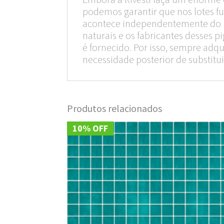
podemos garantir que nos lotes fu
acontece independentemente do ríg
naturais e os fabricantes desses
é fornecido. Por isso, sempre ad
necessidade posterior de substitui
Produtos relacionados
10% OFF