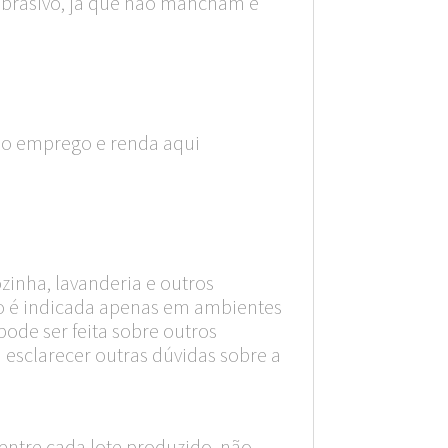
 abrasivo, já que não mancham e
do emprego e renda aqui
ozinha, lavanderia e outros
hão é indicada apenas em ambientes
pode ser feita sobre outros
 esclarecer outras dúvidas sobre a
entre cada lote produzido, não