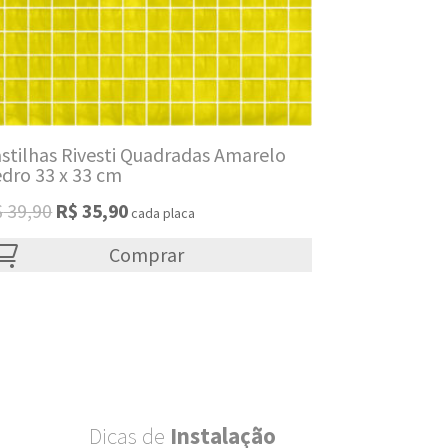
stilhas Rivesti Quadradas Amarelo
dro 33 x 33 cm
Original
Current
$
39,90
R$
35,90
cada placa
price
price
was:
Comprar
is:
R$ 39,90.
R$ 35,90.
Dicas de
Instalação