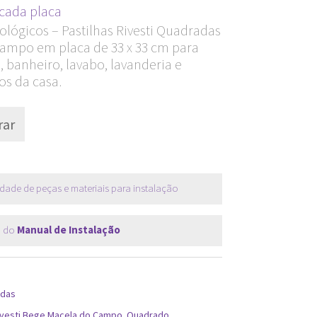
Current
cada placa
price
ológicos – Pastilhas Rivesti Quadradas
ampo em placa de 33 x 33 cm para
s:
 banheiro, lavabo, lavanderia e
R$ 35,90.
os da casa.
ar
dade de peças e materiais para instalação
 do
Manual de Instalação
adas
Rivesti Bege Macela do Campo
,
Quadrado