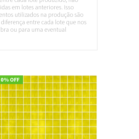
das em lotes anteriores. Isso
entos utilizados na produção são
diferença entre cada lote que nos
obra ou para uma eventual
10% OFF