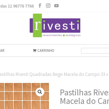
das 11 96776 7766
AR
CARRINHO
astilhas Rivesti Quadradas Bege Macela do Campo 33 x
Pastilhas Riv
Macela do Ca