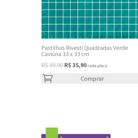
Pastilhas Rivesti Quadradas Verde
Caviúna 33 x 33 cm
Original
Current
R$
39,90
R$
35,90
cada placa
price
price
was:
Comprar
is:
R$ 39,90.
R$ 35,90.