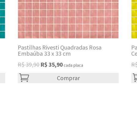
Pastilhas Rivesti Quadradas Rosa
Pa
Embaúba 33 x 33 cm
Ce
Original
Current
R$
39,90
R$
35,90
R
cada placa
price
price
was:
Comprar
is:
R$ 39,90.
R$ 35,90.