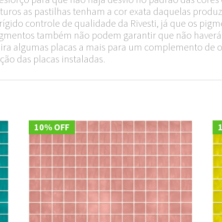
turos as pastilhas tenham a cor exata daquelas produzi
ido controle de qualidade da Rivesti, já que os pigm
 pigmentos também não podem garantir que não haverá 
quira algumas placas a mais para um complemento de 
ção das placas instaladas.
10% OFF