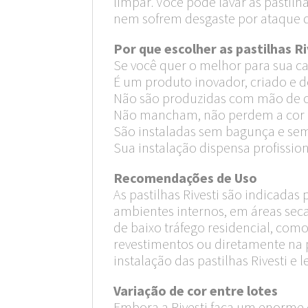
limpar. Você pode lavar as pastil
nem sofrem desgaste por ataque 
Por que escolher as pastilhas Ri
Se você quer o melhor para sua cas
É um produto inovador, criado e d
Não são produzidas com mão de ob
Não mancham, não perdem a cor 
São instaladas sem bagunça e se
Sua instalação dispensa profission
Recomendações de Uso
As pastilhas Rivesti são indicadas
ambientes internos, em áreas seca
de baixo tráfego residencial, como
revestimentos ou diretamente na p
instalação das pastilhas Rivesti e l
Variação de cor entre lotes
Embora a Rivesti faça um enorme e