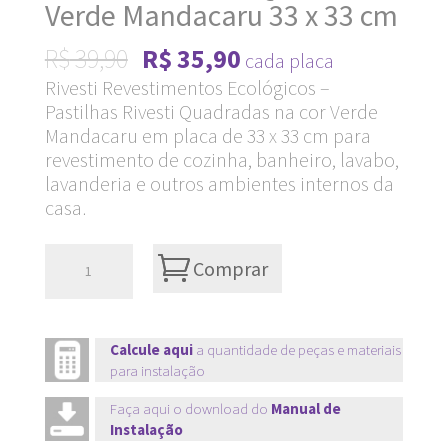
Verde Mandacaru 33 x 33 cm
Original
Current
R$
39,90
R$
35,90
cada placa
price
price
Rivesti Revestimentos Ecológicos –
Pastilhas Rivesti Quadradas na cor Verde
was:
is:
Mandacaru em placa de 33 x 33 cm para
R$ 39,90.
R$ 35,90.
revestimento de cozinha, banheiro, lavabo,
lavanderia e outros ambientes internos da
casa.
Pastilhas
Comprar
Rivesti
Quadradas
Verde
Calcule aqui
a quantidade de peças e materiais
para instalação
Mandacaru
33
Faça aqui o download do
Manual de
Instalação
x