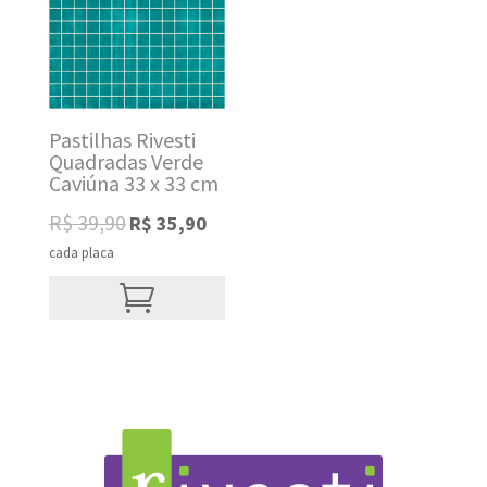
Pastilhas Rivesti
Quadradas Verde
Caviúna 33 x 33 cm
Original
Current
R$
39,90
R$
35,90
price
price
cada placa
was:
is:
R$ 39,90.
R$ 35,90.