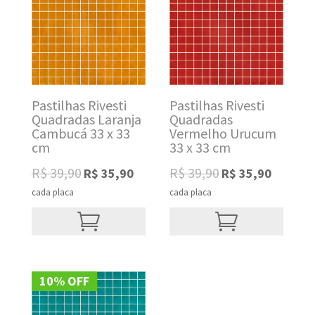
Pastilhas Rivesti
Pastilhas Rivesti
Quadradas Laranja
Quadradas
Cambucá 33 x 33
Vermelho Urucum
cm
33 x 33 cm
Original
Current
Original
Current
R$
39,90
R$
39,90
R$
35,90
R$
35,90
price
price
price
price
cada placa
cada placa
was:
is:
was:
is:
R$ 39,90.
R$ 35,90.
R$ 39,90.
R$ 35,90.
10% OFF