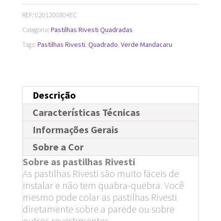
33
REF:
0201200804EC
cm
Categoria:
Pastilhas Rivesti Quadradas
quantidade
Tags:
Pastilhas Rivesti
,
Quadrado
,
Verde Mandacaru
Descrição
Características Técnicas
Informações Gerais
Sobre a Cor
Sobre as pastilhas Rivesti
As pastilhas Rivesti são muito fáceis de
instalar e não tem quabra-quebra. Você
mesmo pode colar as pastilhas Rivesti
diretamente sobre a parede ou sobre
outros revestimentos.