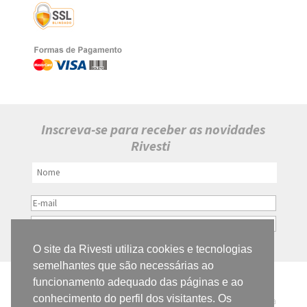
Inscreva-se para receber as novidades
Rivesti
O site da Rivesti utiliza cookies e tecnologias
semelhantes que são necessárias ao
funcionamento adequado das páginas e ao
RIVESTI REVESTIMENTOS ECOLÓGICOS
conhecimento do perfil dos visitantes. Os
Todos os preços e condições deste site são válidos apenas para