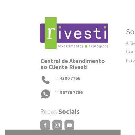
So
A Riv
Como
Central de Atendimento
Perg
ao Cliente Rivesti
11
4380 7766
11
96776 7766
Redes
Sociais