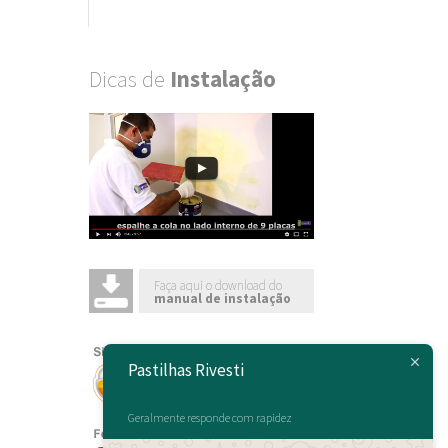
Dicas de
Instalação
Faça aqui o download do
manual de instalação
Pastilhas Rivesti
Geralmente responde com rapidez