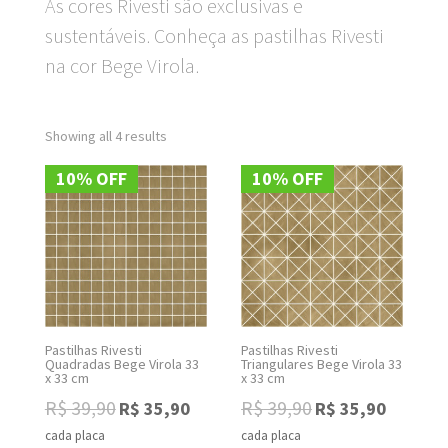
As cores Rivesti são exclusivas e
sustentáveis. Conheça as pastilhas Rivesti
na cor Bege Virola.
Showing all 4 results
10% OFF
10% OFF
Pastilhas Rivesti
Pastilhas Rivesti
Quadradas Bege Virola 33
Triangulares Bege Virola 33
x 33 cm
x 33 cm
Original
Current
Original
Current
R$
39,90
R$
39,90
R$
35,90
R$
35,90
price
price
price
price
cada placa
cada placa
was:
is:
was:
is: