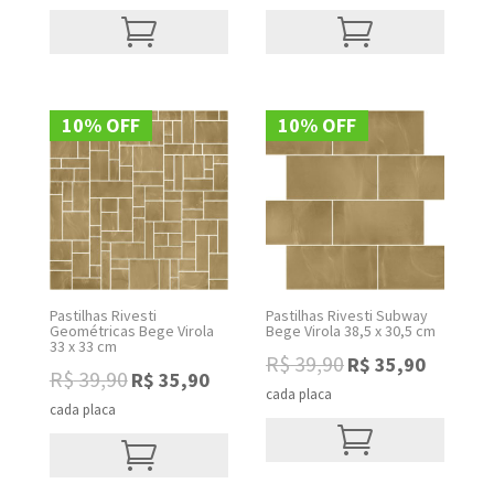
R$ 39,90.
R$ 35,90.
R$ 39,90.
R$ 35,90.
10% OFF
10% OFF
Pastilhas Rivesti
Pastilhas Rivesti Subway
Geométricas Bege Virola
Bege Virola 38,5 x 30,5 cm
33 x 33 cm
Original
Current
R$
39,90
R$
35,90
Original
Current
R$
39,90
R$
35,90
price
price
cada placa
price
price
was:
is:
cada placa
was:
is:
R$ 39,90.
R$ 35,90.
R$ 39,90.
R$ 35,90.