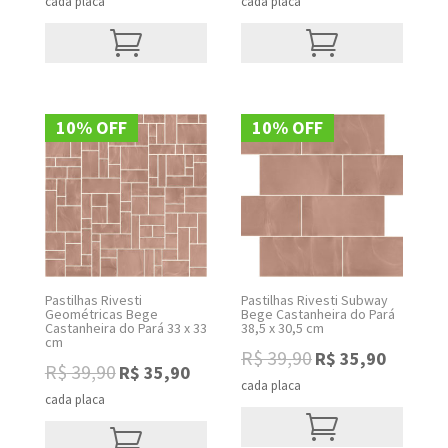
cada placa
cada placa
was:
is:
was:
is:
R$ 39,90.
R$ 35,90.
R$ 39,90.
R$ 35,90.
10% OFF
10% OFF
Pastilhas Rivesti
Pastilhas Rivesti Subway
Geométricas Bege
Bege Castanheira do Pará
Castanheira do Pará 33 x 33
38,5 x 30,5 cm
cm
Original
Current
R$
39,90
R$
35,90
Original
Current
R$
39,90
R$
35,90
price
price
cada placa
price
price
was:
is:
cada placa
was:
is:
R$ 39,90.
R$ 35,90.
R$ 39,90.
R$ 35,90.