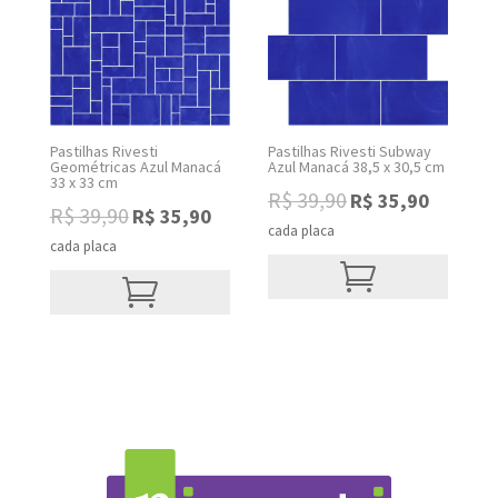
Pastilhas Rivesti
Pastilhas Rivesti Subway
Geométricas Azul Manacá
Azul Manacá 38,5 x 30,5 cm
33 x 33 cm
Original
Current
R$
39,90
R$
35,90
Original
Current
R$
39,90
R$
35,90
price
price
cada placa
price
price
was:
is:
cada placa
was:
is:
R$ 39,90.
R$ 35,90.
R$ 39,90.
R$ 35,90.