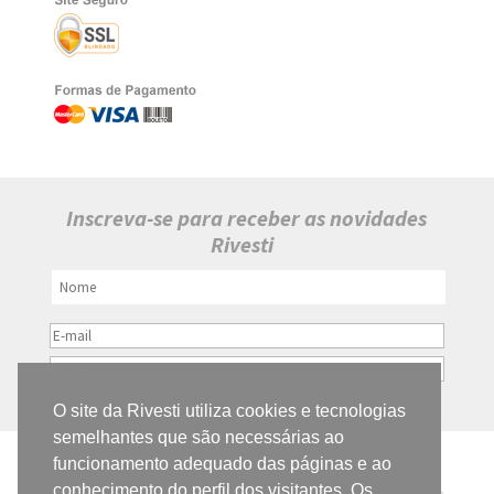
Inscreva-se para receber as novidades
Rivesti
O site da Rivesti utiliza cookies e tecnologias
semelhantes que são necessárias ao
funcionamento adequado das páginas e ao
RIVESTI REVESTIMENTOS ECOLÓGICOS
conhecimento do perfil dos visitantes. Os
Todos os preços e condições deste site são válidos apenas para