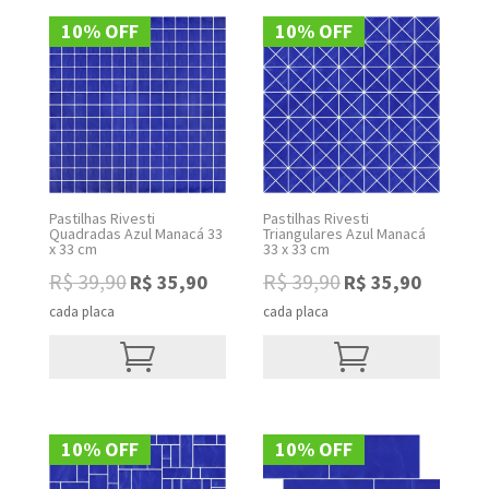
10% OFF
10% OFF
Pastilhas Rivesti
Pastilhas Rivesti
Quadradas Azul Manacá 33
Triangulares Azul Manacá
x 33 cm
33 x 33 cm
Original
Current
Original
Current
R$
39,90
R$
39,90
R$
35,90
R$
35,90
price
price
price
price
cada placa
cada placa
was:
is:
was:
is:
R$ 39,90.
R$ 35,90.
R$ 39,90.
R$ 35,90.
10% OFF
10% OFF