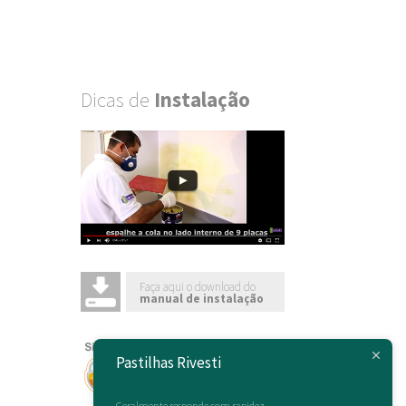
Dicas de
Instalação
Faça aqui o download do
manual de instalação
Pastilhas Rivesti
Geralmente responde com rapidez