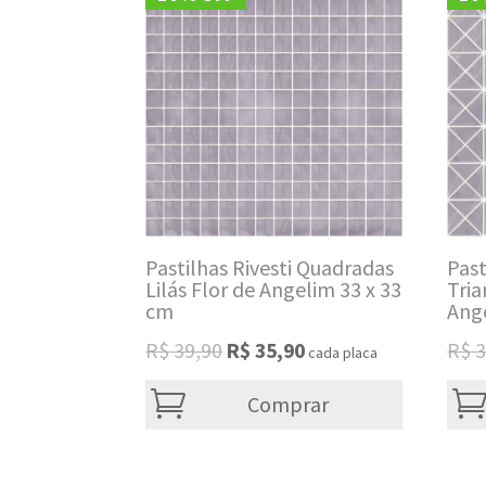
Pastilhas Rivesti Quadradas
Past
Lilás Flor de Angelim 33 x 33
Tria
cm
Ang
Original
Current
R$
39,90
R$
35,90
R$
3
cada placa
price
price
was:
is:
Comprar
R$ 39,90.
R$ 35,90.