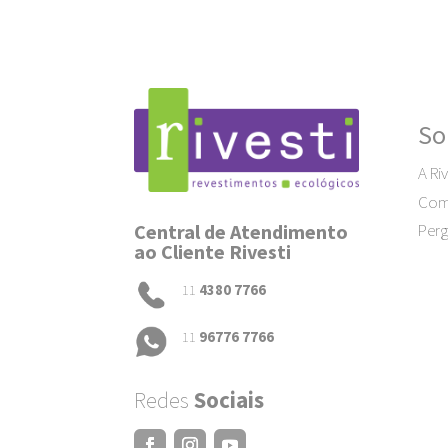
So
A Riv
Como
Central de Atendimento
Perg
ao Cliente Rivesti
11
4380 7766
11
96776 7766
Redes
Sociais