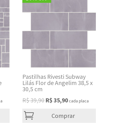
Pastilhas Rivesti Subway
e
Lilás Flor de Angelim 38,5 x
30,5 cm
Original
Current
R$
39,90
R$
35,90
ca
cada placa
price
price
was:
is:
Comprar
R$ 39,90.
R$ 35,90.