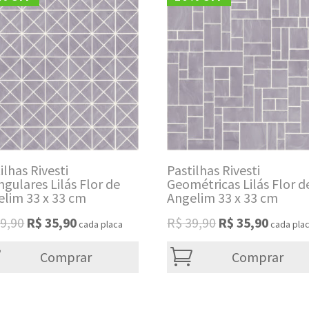
ilhas Rivesti
Pastilhas Rivesti
ngulares Lilás Flor de
Geométricas Lilás Flor d
elim 33 x 33 cm
Angelim 33 x 33 cm
Original
Current
Original
Current
9,90
R$
35,90
R$
39,90
R$
35,90
cada placa
cada pla
price
price
price
price
was:
is:
was:
is:
Comprar
Comprar
R$ 39,90.
R$ 35,90.
R$ 39,90.
R$ 35,90.