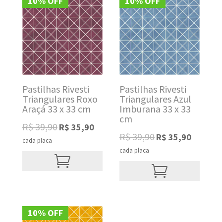
10% OFF
10% OFF
Pastilhas Rivesti
Pastilhas Rivesti
Triangulares Roxo
Triangulares Azul
Araçá 33 x 33 cm
Imburana 33 x 33
cm
Original
Current
R$
39,90
R$
35,90
Original
Current
price
price
R$
39,90
R$
35,90
cada placa
price
price
was:
is:
cada placa
was:
is:
R$ 39,90.
R$ 35,90.
R$ 39,90.
R$ 35,90.
10% OFF