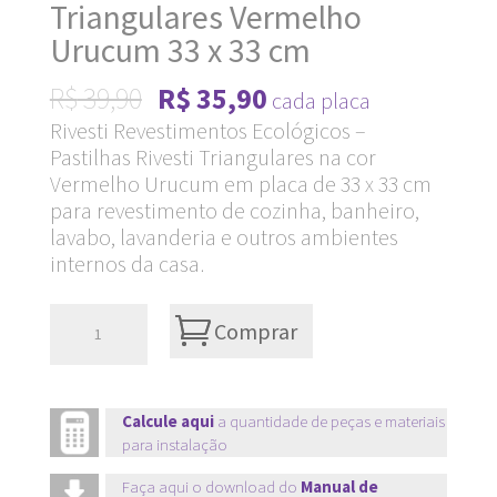
Triangulares Vermelho
Urucum 33 x 33 cm
Original
Current
R$
39,90
R$
35,90
cada placa
price
price
Rivesti Revestimentos Ecológicos –
Pastilhas Rivesti Triangulares na cor
was:
is:
Vermelho Urucum em placa de 33 x 33 cm
R$ 39,90.
R$ 35,90.
para revestimento de cozinha, banheiro,
lavabo, lavanderia e outros ambientes
internos da casa.
Pastilhas
Comprar
Rivesti
Triangulares
Vermelho
Calcule aqui
a quantidade de peças e materiais
para instalação
Urucum
33
Faça aqui o download do
Manual de