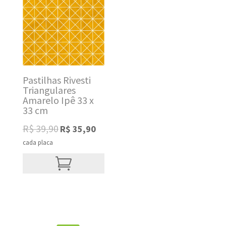
Pastilhas Rivesti
Triangulares
Amarelo Ipê 33 x
33 cm
Original
Current
R$
39,90
R$
35,90
price
price
cada placa
was:
is:
R$ 39,90.
R$ 35,90.