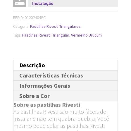
Instalação
x
33
REF:
0401202404EC
cm
Categoria:
Pastilhas Rivesti Triangulares
quantidade
Tags:
Pastilhas Rivesti
,
Triangular
,
Vermelho Urucum
Descrição
Características Técnicas
Informações Gerais
Sobre a Cor
Sobre as pastilhas Rivesti
As pastilhas Rivesti são muito fáceis de
instalar e não tem quabra-quebra. Você
mesmo pode colar as pastilhas Rivesti