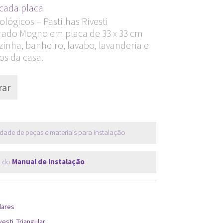
Current
cada placa
price
lógicos – Pastilhas Rivesti
rado Mogno em placa de 33 x 33 cm
s:
inha, banheiro, lavabo, lavanderia e
R$ 35,90.
os da casa.
ar
dade de peças e materiais para instalação
 do
Manual de Instalação
lares
vesti
,
Triangular