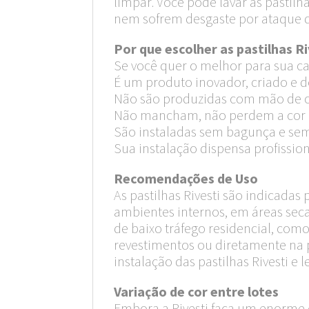
limpar. Você pode lavar as pastil
nem sofrem desgaste por ataque 
Por que escolher as pastilhas Ri
Se você quer o melhor para sua cas
É um produto inovador, criado e d
Não são produzidas com mão de ob
Não mancham, não perdem a cor 
São instaladas sem bagunça e se
Sua instalação dispensa profission
Recomendações de Uso
As pastilhas Rivesti são indicadas
ambientes internos, em áreas seca
de baixo tráfego residencial, como
revestimentos ou diretamente na p
instalação das pastilhas Rivesti e l
Variação de cor entre lotes
Embora a Rivesti faça um enorme e