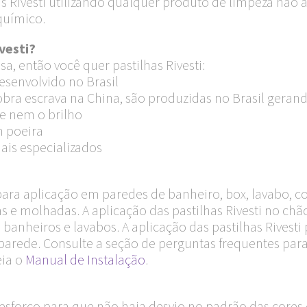
has Rivesti utilizando qualquer produto de limpeza não
químico.
vesti?
a, então você quer pastilhas Rivesti:
esenvolvido no Brasil
ra escrava na China, são produzidas no Brasil geran
e nem o brilho
m poeira
ais especializados
 para aplicação em paredes de banheiro, box, lavabo, c
s e molhadas. A aplicação das pastilhas Rivesti no c
 banheiros e lavabos. A aplicação das pastilhas Rivesti 
arede. Consulte a seção de perguntas frequentes para
eia o
Manual de Instalação
.
sforço para que não haja desvio no padrão das cores 