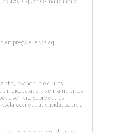
 abrasivo, já que não mancham e
do emprego e renda aqui
ozinha, lavanderia e outros
hão é indicada apenas em ambientes
pode ser feita sobre outros
 esclarecer outras dúvidas sobre a
entre cada lote produzido, não