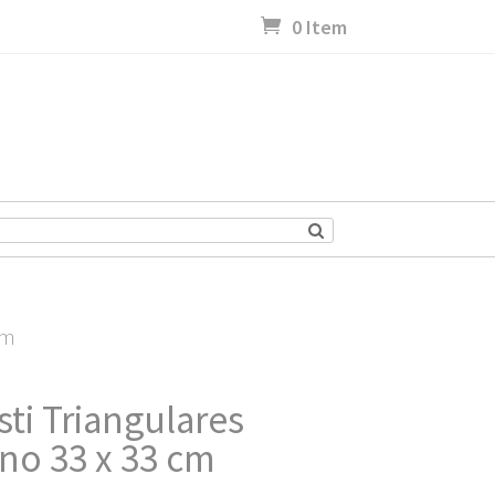
0 Item
cm
sti Triangulares
o 33 x 33 cm