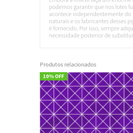
podemos garantir que nos lotes fu
acontece independentemente do ríg
naturais e os fabricantes desses
é fornecido. Por isso, sempre ad
necessidade posterior de substitui
Produtos relacionados
10% OFF