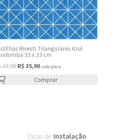
stilhas Rivesti Triangulares Azul
andombá 33 x 33 cm
Original
Current
$
39,90
R$
35,90
cada placa
price
price
was:
Comprar
is:
R$ 39,90.
R$ 35,90.
Dicas de
Instalação