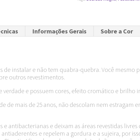
écnicas
Informações Gerais
Sobre a Cor
eis de instalar e não tem quabra-quebra. Você mesmo po
bre outros revestimentos.
de verdade e possuem cores, efeito cromático e brilho i
idade de mais de 25 anos, não descolam nem estragam 
cas e antibacterianas e deixam as áreas revestidas livr
ntiaderentes e repelem a gordura e a sujeira, por isso