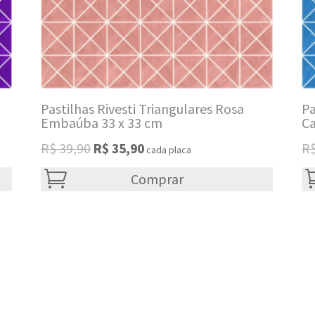
Pastilhas Rivesti Triangulares Rosa
Pa
Embaúba 33 x 33 cm
C
Original
Current
R$
39,90
R$
35,90
R
cada placa
price
price
was:
Comprar
is:
R$ 39,90.
R$ 35,90.