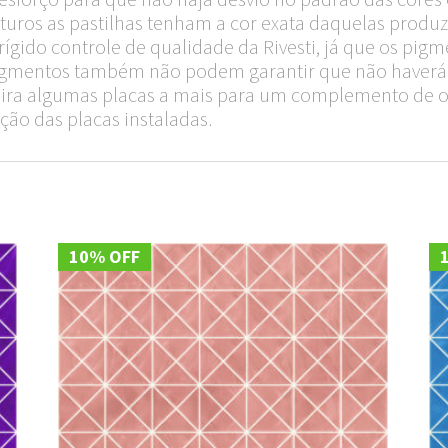
turos as pastilhas tenham a cor exata daquelas produzi
ido controle de qualidade da Rivesti, já que os pigm
 pigmentos também não podem garantir que não haverá 
quira algumas placas a mais para um complemento de 
ção das placas instaladas.
10% OFF