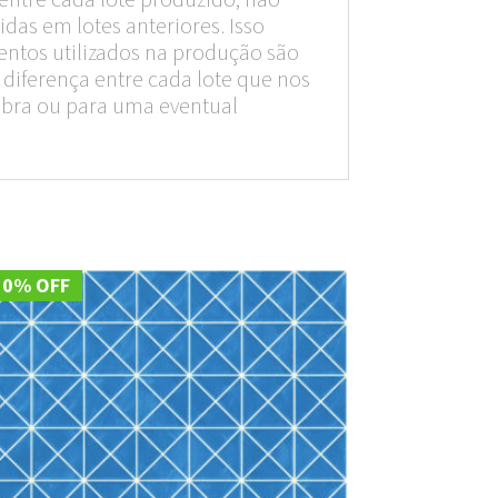
das em lotes anteriores. Isso
entos utilizados na produção são
diferença entre cada lote que nos
obra ou para uma eventual
10% OFF