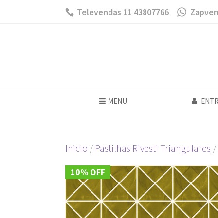
Televendas 11 43807766
Zapven
MENU
ENTR
Início
/
Pastilhas Rivesti Triangulares
/
10% OFF