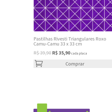
Pastilhas Rivesti Triangulares Roxo
Camu-Camu 33 x 33 cm
Original
Current
R$
39,90
R$
35,90
cada placa
price
price
was:
Comprar
is:
R$ 39,90.
R$ 35,90.