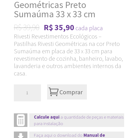
Geométricas Preto
Sumaúma 33 x 33 cm
Original
Current
R$
39,90
R$
35,90
cada placa
price
price
Rivesti Revestimentos Ecológicos –
Pastilhas Rivesti Geométricas na cor Preto
was:
is:
Sumaúma em placa de 33 x 33 cm para
R$ 39,90.
R$ 35,90.
revestimento de cozinha, banheiro, lavabo,
lavanderia e outros ambientes internos da
casa.
Pastilhas
Comprar
Rivesti
Geométricas
Preto
Calcule aqui
a quantidade de peças e materiais
para instalação
Sumaúma
33
Faça aqui o download do
Manual de