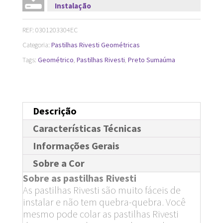
Instalação
x
33
REF:
0301203304EC
cm
Categoria:
Pastilhas Rivesti Geométricas
quantidade
Tags:
Geométrico
,
Pastilhas Rivesti
,
Preto Sumaúma
Descrição
Características Técnicas
Informações Gerais
Sobre a Cor
Sobre as pastilhas Rivesti
As pastilhas Rivesti são muito fáceis de
instalar e não tem quebra-quebra. Você
mesmo pode colar as pastilhas Rivesti