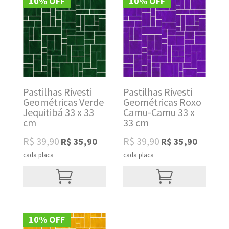
10% OFF
10% OFF
Pastilhas Rivesti
Pastilhas Rivesti
Geométricas Verde
Geométricas Roxo
Jequitibá 33 x 33
Camu-Camu 33 x
cm
33 cm
Original
Current
Original
Current
R$
39,90
R$
39,90
R$
35,90
R$
35,90
price
price
price
price
cada placa
cada placa
was:
is:
was:
is:
R$ 39,90.
R$ 35,90.
R$ 39,90.
R$ 35,90.
10% OFF