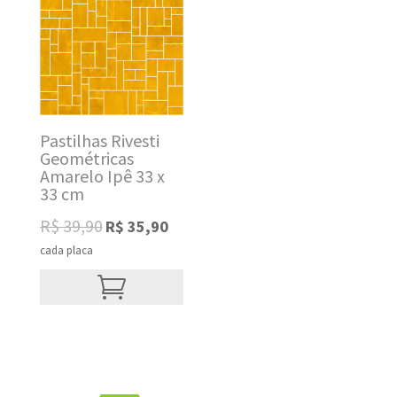
Pastilhas Rivesti
Geométricas
Amarelo Ipê 33 x
33 cm
Original
Current
R$
39,90
R$
35,90
price
price
cada placa
was:
is:
R$ 39,90.
R$ 35,90.