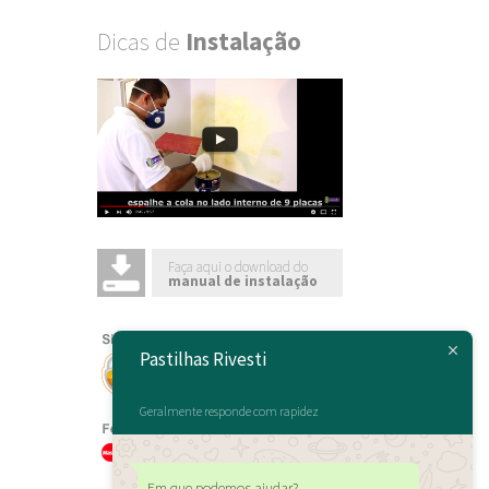
Dicas de
Instalação
Faça aqui o download do
manual de instalação
Pastilhas Rivesti
Geralmente responde com rapidez
Em que podemos ajudar?