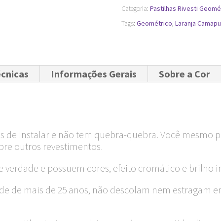
cm
Categoria:
Pastilhas Rivesti Geomé
quantidade
Tags:
Geométrico
,
Laranja Camapu
écnicas
Informações Gerais
Sobre a Cor
eis de instalar e não tem quebra-quebra. Você mesmo po
bre outros revestimentos.
de verdade e possuem cores, efeito cromático e brilho i
idade de mais de 25 anos, não descolam nem estragam 