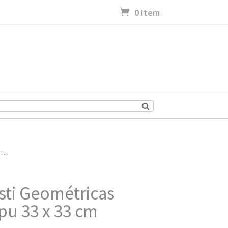
0 Item
 cm
esti Geométricas
pu 33 x 33 cm