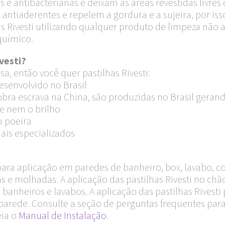
cas e antibacterianas e deixam as áreas revestidas livr
ntiaderentes e repelem a gordura e a sujeira, por isso
has Rivesti utilizando qualquer produto de limpeza não
químico.
vesti?
a, então você quer pastilhas Rivesti:
esenvolvido no Brasil
ra escrava na China, são produzidas no Brasil geran
e nem o brilho
m poeira
ais especializados
 para aplicação em paredes de banheiro, box, lavabo, c
s e molhadas. A aplicação das pastilhas Rivesti no c
 banheiros e lavabos. A aplicação das pastilhas Rivesti 
arede. Consulte a seção de perguntas frequentes para
eia o
Manual de Instalação
.