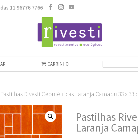
das 11 96776 7766
AR
CARRINHO
 Pastilhas Rivesti Geométricas Laranja Camapu 33 x 33
Pastilhas Riv
Laranja Cama