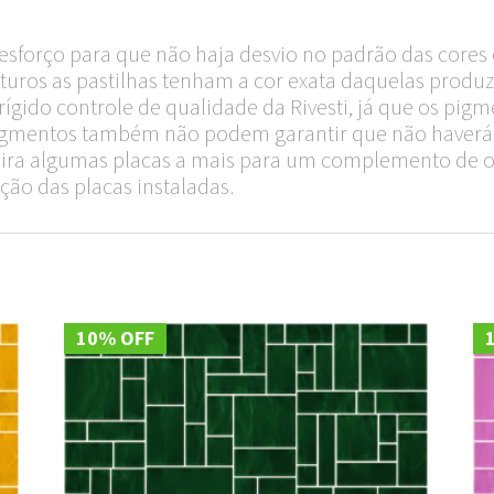
sforço para que não haja desvio no padrão das cores 
turos as pastilhas tenham a cor exata daquelas produzi
ido controle de qualidade da Rivesti, já que os pigm
 pigmentos também não podem garantir que não haverá 
quira algumas placas a mais para um complemento de 
ção das placas instaladas.
10% OFF