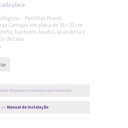
Current
cada placa
price
lógicos – Pastilhas Rivesti
s:
nja Camapu em placa de 33 x 33 cm
R$ 35,90.
inha, banheiro, lavabo, lavanderia e
os da casa.
a
ar
dade de peças e materiais para instalação
 do
Manual de Instalação