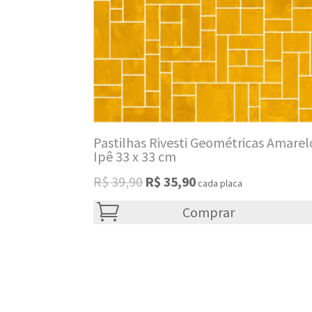
Pastilhas Rivesti Geométricas Amarel
Ipê 33 x 33 cm
Original
Current
R$
39,90
R$
35,90
cada placa
price
price
was:
Comprar
is:
R$ 39,90.
R$ 35,90.