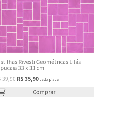
stilhas Rivesti Geométricas Lilás
pucaia 33 x 33 cm
Original
Current
$
39,90
R$
35,90
cada placa
price
price
was:
Comprar
is:
R$ 39,90.
R$ 35,90.