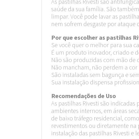
As pastilhas Rivesti são antifúngi
saúde da sua família. São também a
limpar. Você pode lavar as pastil
nem sofrem desgaste por ataque 
Por que escolher as pastilhas Ri
Se você quer o melhor para sua cas
É um produto inovador, criado e d
Não são produzidas com mão de ob
Não mancham, não perdem a cor 
São instaladas sem bagunça e se
Sua instalação dispensa profission
Recomendações de Uso
As pastilhas Rivesti são indicadas
ambientes internos, em áreas seca
de baixo tráfego residencial, como
revestimentos ou diretamente na p
instalação das pastilhas Rivesti e l