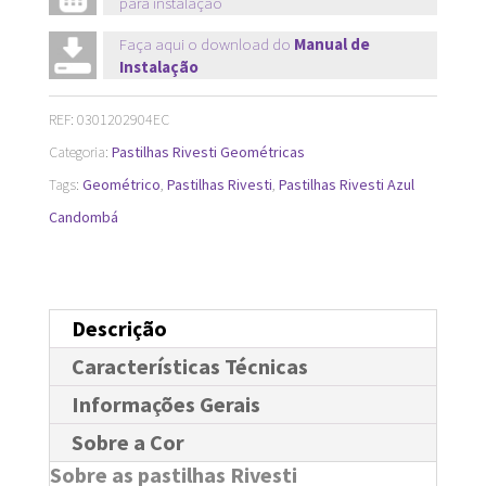
para instalação
Candombá
33
Faça aqui o download do
Manual de
Instalação
x
33
REF:
0301202904EC
cm
Categoria:
Pastilhas Rivesti Geométricas
quantidade
Tags:
Geométrico
,
Pastilhas Rivesti
,
Pastilhas Rivesti Azul
Candombá
Descrição
Características Técnicas
Informações Gerais
Sobre a Cor
Sobre as pastilhas Rivesti