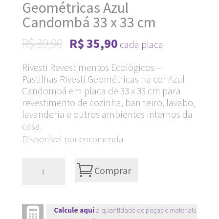
Geométricas Azul
Candombá 33 x 33 cm
Original
Current
R$
39,90
R$
35,90
cada placa
price
price
Rivesti Revestimentos Ecológicos –
was:
is:
Pastilhas Rivesti Geométricas na cor Azul
R$ 39,90.
R$ 35,90.
Candombá em placa de 33 x 33 cm para
revestimento de cozinha, banheiro, lavabo,
lavanderia e outros ambientes internos da
casa.
Disponível por encomenda
Pastilhas
Comprar
Rivesti
Geométricas
Azul
Calcule aqui
a quantidade de peças e materiais