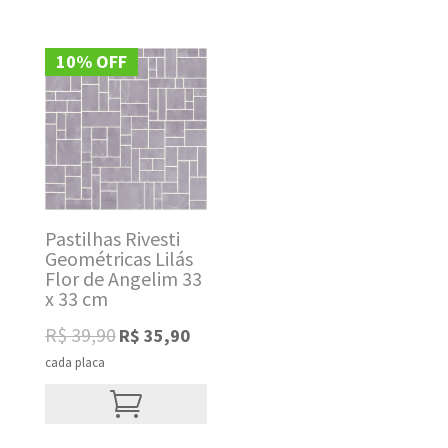
10% OFF
Pastilhas Rivesti
Geométricas Lilás
Flor de Angelim 33
x 33 cm
Original
Current
R$
39,90
R$
35,90
price
price
cada placa
was:
is:
R$ 39,90.
R$ 35,90.