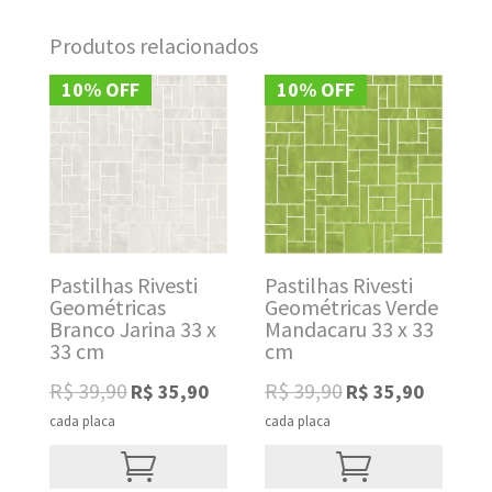
Produtos relacionados
10% OFF
10% OFF
Pastilhas Rivesti
Pastilhas Rivesti
Geométricas
Geométricas Verde
Branco Jarina 33 x
Mandacaru 33 x 33
33 cm
cm
Original
Current
Original
Current
R$
39,90
R$
39,90
R$
35,90
R$
35,90
price
price
price
price
cada placa
cada placa
was:
is:
was:
is:
R$ 39,90.
R$ 35,90.
R$ 39,90.
R$ 35,90.