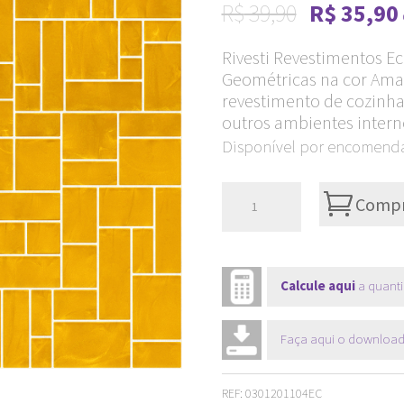
Original
R$
39,90
R$
35,90
price
Rivesti Revestimentos Eco
was:
i
Geométricas na cor Amar
R$ 39,90.
revestimento de cozinha,
outros ambientes intern
Disponível por encomend
Pastilhas
Compr
Rivesti
Geométricas
Amarelo
Calcule aqui
a quanti
Ipê
33
Faça aqui o download
x
33
REF:
0301201104EC