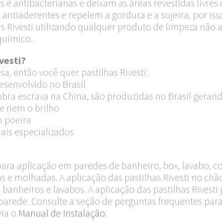
cas e antibacterianas e deixam as áreas revestidas livr
ntiaderentes e repelem a gordura e a sujeira, por isso
has Rivesti utilizando qualquer produto de limpeza não
químico.
vesti?
a, então você quer pastilhas Rivesti:
esenvolvido no Brasil
ra escrava na China, são produzidas no Brasil geran
e nem o brilho
m poeira
ais especializados
 para aplicação em paredes de banheiro, box, lavabo, c
s e molhadas. A aplicação das pastilhas Rivesti no c
 banheiros e lavabos. A aplicação das pastilhas Rivesti 
arede. Consulte a seção de perguntas frequentes para
eia o
Manual de Instalação
.