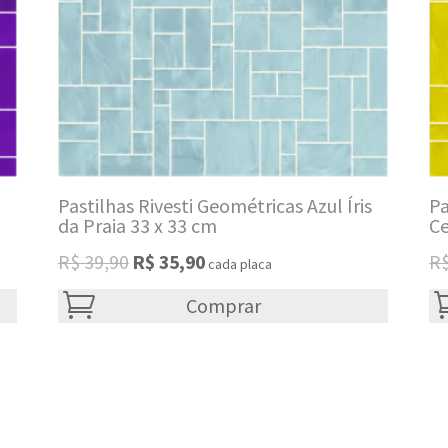
Pastilhas Rivesti Geométricas Azul Íris
Pa
da Praia 33 x 33 cm
Ce
Original
Current
R$
39,90
R$
35,90
R
cada placa
price
price
was:
Comprar
is:
R$ 39,90.
R$ 35,90.