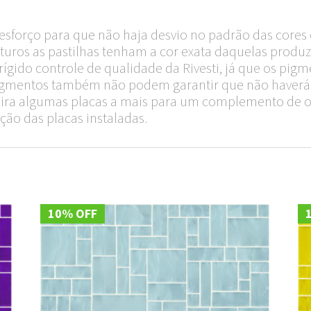
sforço para que não haja desvio no padrão das cores 
turos as pastilhas tenham a cor exata daquelas produzi
ido controle de qualidade da Rivesti, já que os pigm
 pigmentos também não podem garantir que não haverá 
quira algumas placas a mais para um complemento de 
ção das placas instaladas.
10% OFF