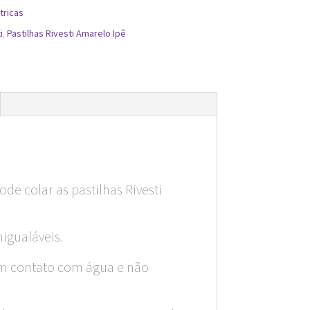
tricas
i
,
Pastilhas Rivesti Amarelo Ipê
de colar as pastilhas Rivesti
nigualáveis.
em contato com água e não