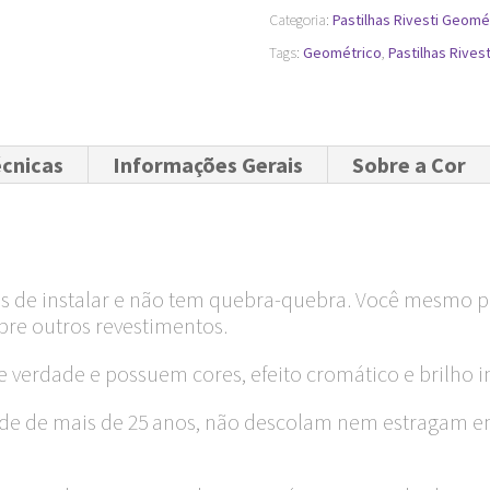
cm
Categoria:
Pastilhas Rivesti Geomé
quantidade
Tags:
Geométrico
,
Pastilhas Rivest
écnicas
Informações Gerais
Sobre a Cor
eis de instalar e não tem quebra-quebra. Você mesmo po
bre outros revestimentos.
de verdade e possuem cores, efeito cromático e brilho i
idade de mais de 25 anos, não descolam nem estragam 