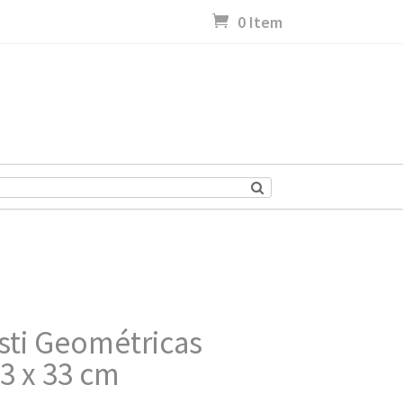
0 Item
esti Geométricas
3 x 33 cm