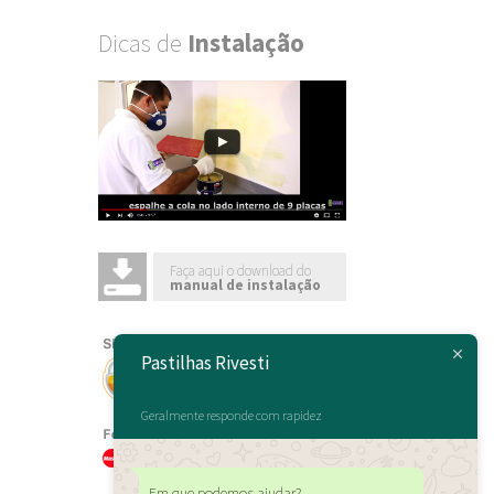
Dicas de
Instalação
Faça aqui o download do
manual de instalação
Pastilhas Rivesti
Geralmente responde com rapidez
Em que podemos ajudar?