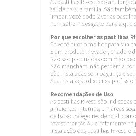
As pastilhas Rivesti são antifúngi
saúde da sua família. São também a
limpar. Você pode lavar as pastil
nem sofrem desgaste por ataque 
Por que escolher as pastilhas Ri
Se você quer o melhor para sua cas
É um produto inovador, criado e d
Não são produzidas com mão de ob
Não mancham, não perdem a cor 
São instaladas sem bagunça e se
Sua instalação dispensa profission
Recomendações de Uso
As pastilhas Rivesti são indicadas
ambientes internos, em áreas seca
de baixo tráfego residencial, como
revestimentos ou diretamente na p
instalação das pastilhas Rivesti e l